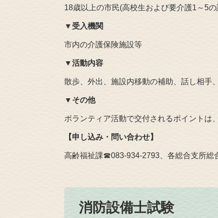
18歳以上の市民(高校生および要介護1～5の
▼
受入機関
市内の介護保険施設等
▼
活動内容
散歩、外出、施設内移動の補助、話し相手
▼
その他
ボランティア活動で交付されるポイントは
【申し込み・問い合わせ】
高齢福祉課☎083‐934‐2793、各総合支所
消防設備士試験