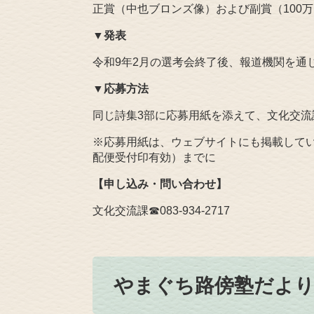
正賞（中也ブロンズ像）および副賞（100
▼
発表
令和9年2月の選考会終了後、報道機関を通
▼
応募方法
同じ詩集3部に応募用紙を添えて、文化交流
※応募用紙は、ウェブサイトにも掲載してい
配便受付印有効）までに
【申し込み・問い合わせ】
文化交流課☎083‐934‐2717​
やまぐち路傍塾だよ