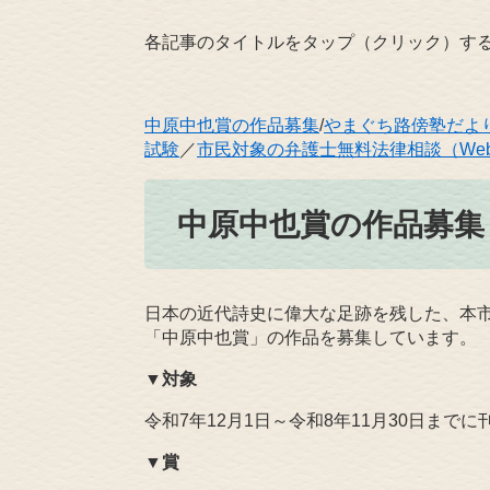
各記事のタイトルをタップ（クリック）す
中原中也賞の作品募集
/
やまぐち路傍塾だよ
試験
／
市民対象の弁護士無料法律相談（We
中原中也賞の作品募集​
日本の近代詩史に偉大な足跡を残した、本
「中原中也賞」の作品を募集しています。
▼
対象
令和7年12月1日～令和8年11月30日ま
▼
賞