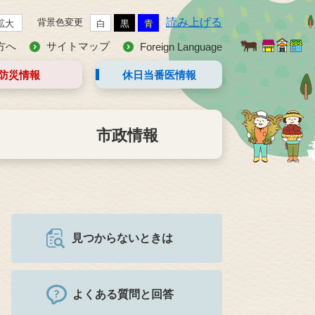
読み上げる
背景色変更
拡大
白
黒
青
方へ
サイトマップ
Foreign Language
防災情報
休日当番医
情報
市政情報
見つからないときは
よくある質問と回答