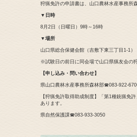
狩猟免許の申請書は、山口農林水産事務所森
▼
日時
8月2日（日曜日）9時～16時
▼
場所
山口県総合保健会館（吉敷下東三丁目1‐1）
※試験日の前日に同会場で山口県猟友会の
【申し込み・問い合わせ】
県山口農林水産事務所森林部☎083‐922‐670
【狩猟免許取得助成制度】「第1種銃猟免
あります。
県自然保護課☎083‐933‐3050