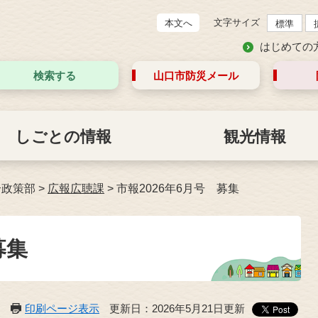
文字サイズ
本文へ
標準
はじめての
検索する
山口市防災
メール
しごとの情報
観光情報
合政策部
>
広報広聴課
>
市報2026年6月号 募集
募集
印刷ページ表示
更新日：2026年5月21日更新