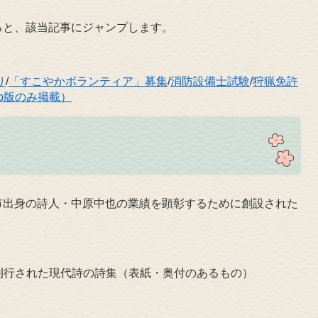
ると、該当記事にジャンプします。
り
/
「すこやかボランティア」募集
/
消防設備士試験
/
狩猟免許
b版のみ掲載）
市出身の詩人・中原中也の業績を顕彰するために創設された
でに刊行された現代詩の詩集（表紙・奥付のあるもの）