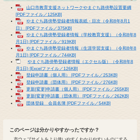
山口市教育支援ネットワークやまぐち路傍塾設置要綱
[PDFファイル／125KB]
やまぐち​路傍塾登録者情報表紙・目次（令和8年8月1
日） [PDFファイル／375KB]
やまぐち​路傍塾登録者情報（学校教育支援）（令和8年8
月1日) [PDFファイル／919KB]
やまぐち​路傍塾登録者情報（生涯学習支援）（令和8年8
月1日) [PDFファイル／744KB]
やまぐち​路傍塾登録者情報（エクセル版）（令和8年8
月1日) [Excelファイル／126KB]
登録申請書（個人用） [PDFファイル／253KB]
登録申請書（団体用） [PDFファイル／276KB]
更新[変更]申請書（個人用） [PDFファイル／255KB]
更新[変更]申請書（団体用） [PDFファイル／262KB]
団体登録 会員名簿 [PDFファイル／54KB]
このページは分かりやすかったですか？
市ウェブサイトをより使いやすくわかりやすいものにする