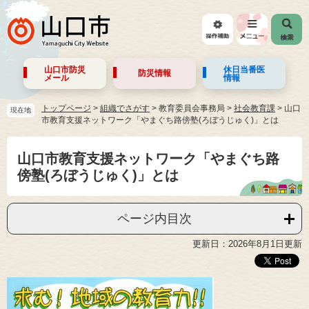
山口市防災
休日当番医
防災情報
メール
情報
トップページ
>
組織でさがす
>
教育委員会事務局
>
社会教育課
>
山口
現在地
市教育支援ネットワーク「やまぐち路傍塾(ろぼうじゅく)」とは
山口市教育支援ネットワーク「やまぐち路
傍塾(ろぼうじゅく)」とは
ページ内目次
更新日：2026年8月1日更新