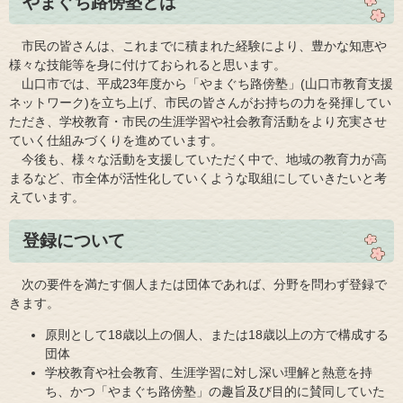
やまぐち路傍塾とは
市民の皆さんは、これまでに積まれた経験により、豊かな知恵や
様々な技能等を身に付けておられると思います。
山口市では、平成23年度から「やまぐち路傍塾」(山口市教育支援
ネットワーク)を立ち上げ、市民の皆さんがお持ちの力を発揮してい
ただき、学校教育・市民の生涯学習や社会教育活動をより充実させ
ていく仕組みづくりを進めています。
今後も、様々な活動を支援していただく中で、地域の教育力が高
まるなど、市全体が活性化していくような取組にしていきたいと考
えています。
登録について
次の要件を満たす個人または団体であれば、分野を問わず登録で
きます。
原則として18歳以上の個人、または18歳以上の方で構成する
団体
学校教育や社会教育、生涯学習に対し深い理解と熱意を持
ち、かつ「やまぐち路傍塾」の趣旨及び目的に賛同していた