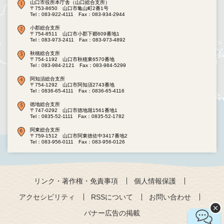
山口市役所本庁舎（山口総合支所）
〒753-8650 山口市亀山町2番1号
Tel：083-922-4111
Fax：083-934-2944
小郡総合支所
〒754-8511 山口市小郡下郷609番地1
Tel：083-973-2411
Fax：083-973-4892
秋穂総合支所
〒754-1192 山口市秋穂東6570番地
Tel：083-984-2121
Fax：083-984-5299
阿知須総合支所
〒754-1292 山口市阿知須2743番地
Tel：0836-65-4111
Fax：0836-65-4116
徳地総合支所
〒747-0292 山口市徳地堀1561番地1
Tel：0835-52-1111
Fax：0835-52-1782
阿東総合支所
〒759-1512 山口市阿東徳佐中3417番地2
Tel：083-956-0111
Fax：083-956-0126
リンク・著作権・免責事項
個人情報保護
アクセシビリティ
RSSについて
お問い合わせ
バナー広告の掲載