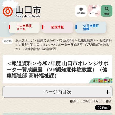
山口市防災
休日当番医
防災情報
メール
情報
トップページ
>
組織でさがす
>
総合政策部
>
広報広聴課
>
＜報道資料
現在地
＞令和7年度 山口市オレンジサポーター養成講座 （VR認知症体験教
室）（健康福祉部 高齢福祉課）
＜報道資料＞令和7年度 山口市オレンジサポ
ーター養成講座 （VR認知症体験教室）（健
康福祉部 高齢福祉課）
ページ内目次
更新日：2026年1月13日更新