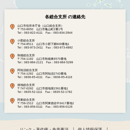
各総合支所 の連絡先
山口市役所本庁舎（山口総合支所）
〒753-8650 山口市亀山町2番1号
Tel：083-922-4111
Fax：083-934-2944
小郡総合支所
〒754-8511 山口市小郡下郷609番地1
Tel：083-973-2411
Fax：083-973-4892
秋穂総合支所
〒754-1192 山口市秋穂東6570番地
Tel：083-984-2121
Fax：083-984-5299
阿知須総合支所
〒754-1292 山口市阿知須2743番地
Tel：0836-65-4111
Fax：0836-65-4116
徳地総合支所
〒747-0292 山口市徳地堀1561番地1
Tel：0835-52-1111
Fax：0835-52-1782
阿東総合支所
〒759-1512 山口市阿東徳佐中3417番地2
Tel：083-956-0111
Fax：083-956-0126
リンク・著作権・免責事項
個人情報保護