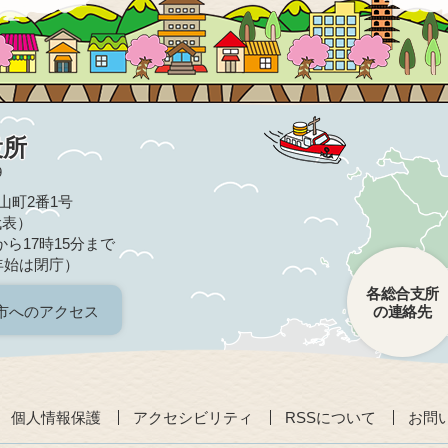
役所
9
亀山町2番1号
（代表）
ら17時15分まで
年始は閉庁）
各総合支所
市へのアクセス
の連絡先
個人情報保護
アクセシビリティ
RSSについて
お問