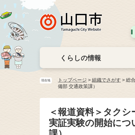
くらしの情報
トップページ
>
組織でさがす
>
総
現在地
備部 交通政策課）
＜報道資料＞タクシ
実証実験の開始につ
課）