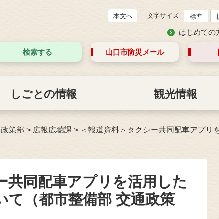
文字サイズ
本文へ
標準
はじめての
検索する
山口市防災
メール
しごとの情報
観光情報
合政策部
>
広報広聴課
>
＜報道資料＞タクシー共同配車アプリ
ー共同配車アプリを活用した
いて（都市整備部 交通政策