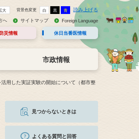
読み上げる
背景色変更
拡大
白
黒
青
方へ
サイトマップ
Foreign Language
防災情報
休日当番医
情報
市政情報
を活用した実証実験の開始について（都市整
見つからないときは
よくある質問と回答