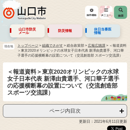
山口市防災
休日当番医
防災情報
メール
情報
トップページ
>
組織でさがす
>
総合政策部
>
広報広聴課
>
＜報道資料
現在地
＞東京2020オリンピックの水球女子日本代表 新澤由貴選手、河口華
子選手の応援横断幕の設置について（交流創造部 スポーツ交流課）
＜報道資料＞東京2020オリンピックの水球
女子日本代表 新澤由貴選手、河口華子選手
の応援横断幕の設置について（交流創造部
スポーツ交流課）
ページ内目次
更新日：2021年6月11日更新