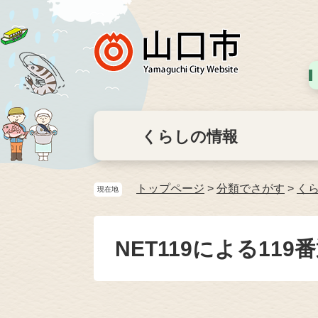
くらしの情報
トップページ
>
分類でさがす
>
く
現在地
NET119による11