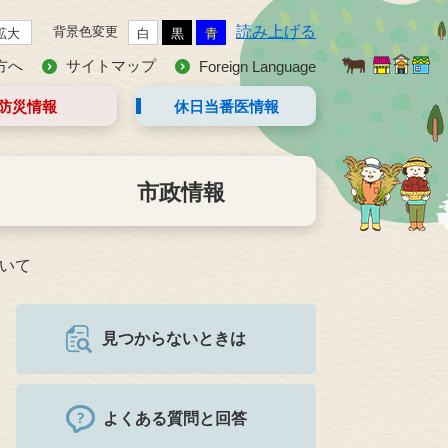
読み上げる
背景色変更
拡大
白
黒
青
方へ
サイトマップ
Foreign Language
防災情報
休日当番医
情報
市政情報
ついて
見つからないときは
よくある質問と回答