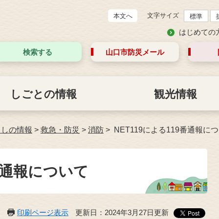
文字サイズ
本文へ
標準
はじめての
検索する
山口市防災
メール
しごとの情報
観光情報
らしの情報
>
救急・防災
>
消防
NET119による119番通報に
9番通報について
印刷ページ表示
更新日：2024年3月27日更新