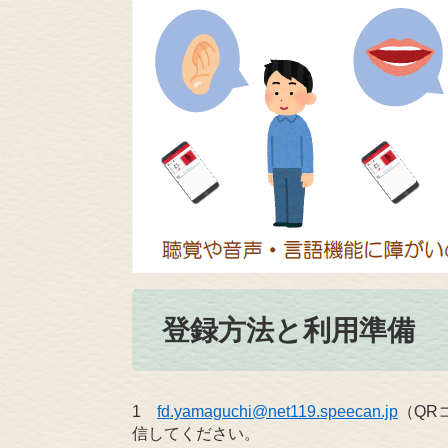
登録方法と利用準備
1
fd.yamaguchi@net119.speecan.jp
（QR
信してください。