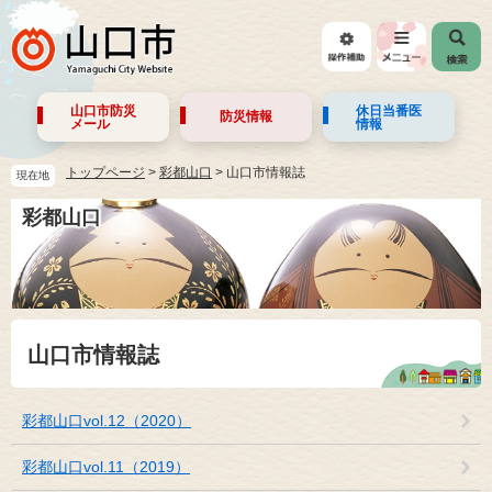
山口市防災
休日当番医
防災情報
メール
情報
トップページ
>
彩都山口
>
山口市情報誌
現在地
彩都山口
山口市情報誌
彩都山口vol.12（2020）
彩都山口vol.11（2019）