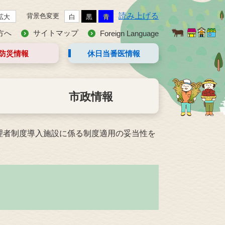
読み上げる
背景色変更
拡大
白
黒
青
方へ
サイトマップ
Foreign Language
防災情報
休日当番医
情報
市政情報
理者制度導入施設に係る制度適用の妥当性を