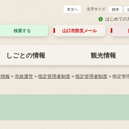
文字サイズ
本文へ
標準
はじめての
検索する
山口市防災
メール
しごとの情報
観光情報
政情報
>
市政運営
>
指定管理者制度
>
指定管理者制度
>
指定管