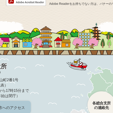
Adobe Readerをお持ちでない方は、バ
役所
9
亀山町2番1号
（代表）
ら17時15分まで
年始は閉庁）
各総合支所
市へのアクセス
の連絡先