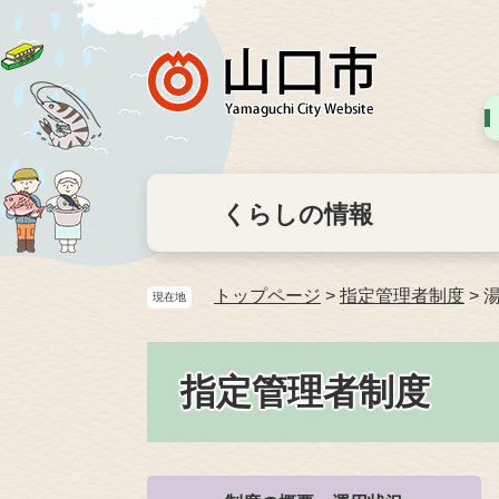
くらしの情報
トップページ
>
指定管理者制度
>
現在地
指定管理者制度