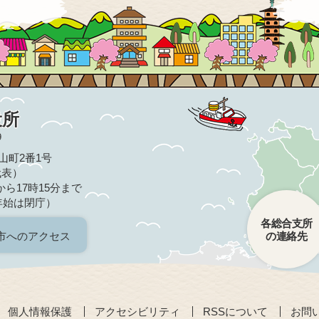
役所
9
亀山町2番1号
（代表）
ら17時15分まで
年始は閉庁）
各総合支所
市へのアクセス
の連絡先
個人情報保護
アクセシビリティ
RSSについて
お問