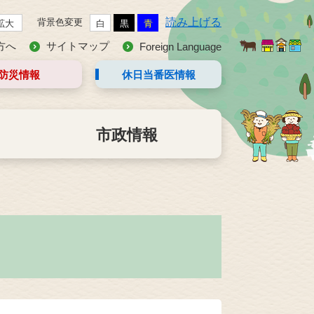
読み上げる
背景色変更
拡大
白
黒
青
方へ
サイトマップ
Foreign Language
防災情報
休日当番医
情報
市政情報