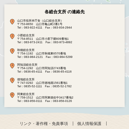
各総合支所 の連絡先
山口市役所本庁舎（山口総合支所）
〒753-8650 山口市亀山町2番1号
Tel：083-922-4111
Fax：083-934-2944
小郡総合支所
〒754-8511 山口市小郡下郷609番地1
Tel：083-973-2411
Fax：083-973-4892
秋穂総合支所
〒754-1192 山口市秋穂東6570番地
Tel：083-984-2121
Fax：083-984-5299
阿知須総合支所
〒754-1292 山口市阿知須2743番地
Tel：0836-65-4111
Fax：0836-65-4116
徳地総合支所
〒747-0292 山口市徳地堀1561番地1
Tel：0835-52-1111
Fax：0835-52-1782
阿東総合支所
〒759-1512 山口市阿東徳佐中3417番地2
Tel：083-956-0111
Fax：083-956-0126
リンク・著作権・免責事項
個人情報保護