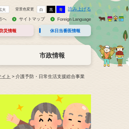
読み上げる
背景色変更
拡大
白
黒
青
方へ
サイトマップ
Foreign Language
防災情報
休日当番医
情報
市政情報
サイト
>
介護予防・日常生活支援総合事業