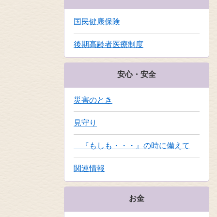
国民健康保険
後期高齢者医療制度
安心・安全
災害のとき
見守り
『もしも・・・』の時に備えて
関連情報
お金