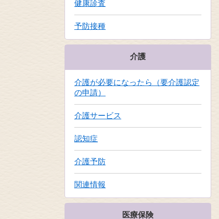
健康診査
予防接種
介護
介護が必要になったら（要介護認定
の申請）
介護サービス
認知症
介護予防
関連情報
医療保険