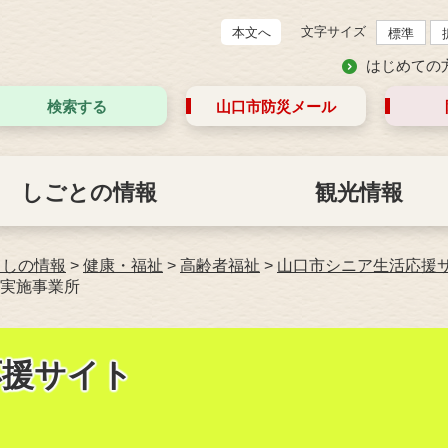
文字サイズ
本文へ
標準
はじめての
検索する
山口市防災
メール
しごとの情報
観光情報
らしの情報
>
健康・福祉
>
高齢者福祉
>
山口市シニア生活応援
実施事業所
応援サイト