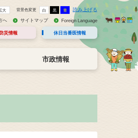
読み上げる
背景色変更
拡大
白
黒
青
方へ
サイトマップ
Foreign Language
防災情報
休日当番医
情報
市政情報