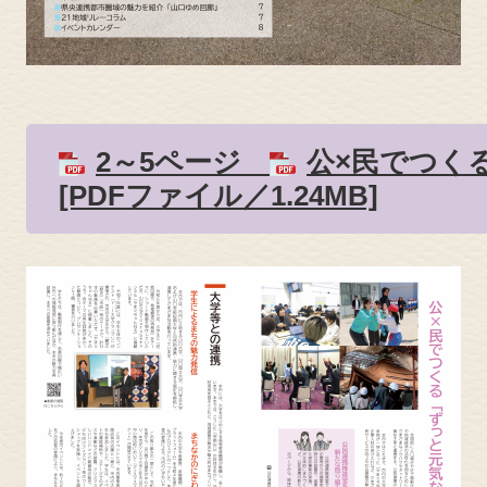
2～5ページ
公×民でつく
[PDFファイル／1.24MB]