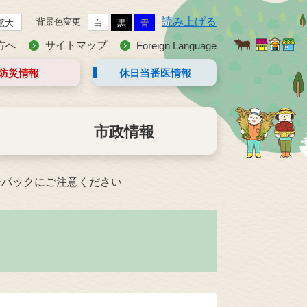
読み上げる
背景色変更
拡大
白
黒
青
方へ
サイトマップ
Foreign Language
防災情報
休日当番医
情報
市政情報
ーパックにご注意ください