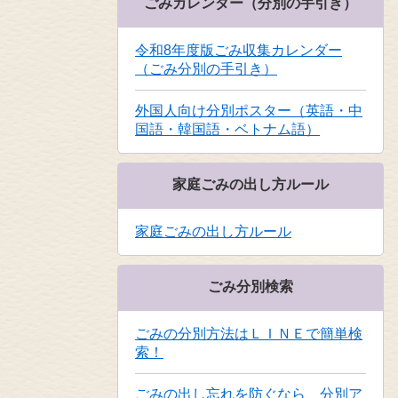
ごみカレンダー（分別の手引き）
令和8年度版ごみ収集カレンダー
（ごみ分別の手引き）
外国人向け分別ポスター（英語・中
国語・韓国語・ベトナム語）
家庭ごみの出し方ルール
家庭ごみの出し方ルール
ごみ分別検索
ごみの分別方法はＬＩＮＥで簡単検
索！
ごみの出し忘れを防ぐなら、分別ア