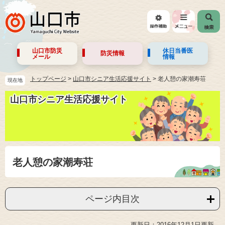
山口市防災
休日当番医
防災情報
メール
情報
トップページ
>
山口市シニア生活応援サイト
>
老人憩の家潮寿荘
現在地
山口市シニア生活応援サイト
老人憩の家潮寿荘
ページ内目次
更新日：2016年12月1日更新