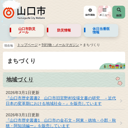
山口市防災
休日当番医
防災情報
メール
情報
トップページ
>
刊行物・メールマガジン
>
まちづくり
現在地
まちづくり
地域づくり
2026年3月1日更新
『山口市歴史叢書2 山口市旧宮野村役場文書の研究 －近代
日本の変革期における地域社会－』を販売しています
2026年3月1日更新
『山口市歴史叢書1 山口市の金石文－阿東・徳地・小郡・秋
穂・阿知須編ー』を販売しています