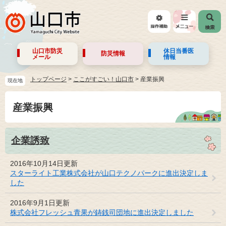
山口市防災
休日当番医
防災情報
メール
情報
トップページ
>
ここがすごい！山口市
>
産業振興
現在地
産業振興
企業誘致
2016年10月14日更新
スターライト工業株式会社が山口テクノパークに進出決定しま
した
2016年9月1日更新
株式会社フレッシュ青果が鋳銭司団地に進出決定しました