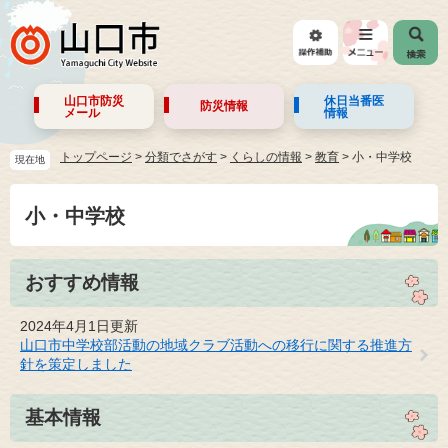
山口市防災
休日当番医
防災情報
メール
情報
トップページ
>
分類でさがす
>
くらしの情報
>
教育
>
小・中学校
現在地
小・中学校
おすすめ情報
2024年4月1日更新
山口市中学校部活動の地域クラブ活動への移行に関する推進方
針を策定しました
基本情報