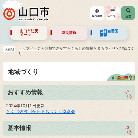
山口市防災
休日当番医
防災情報
メール
情報
トップページ
>
分類でさがす
>
くらしの情報
>
まちづくり
>
地域づく
現在地
り
地域づくり
おすすめ情報
2024年10月1日更新
とくぢ佐波川かわまちづくり協議会
基本情報