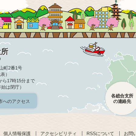
役所
9
亀山町2番1号
（代表）
ら17時15分まで
年始は閉庁）
各総合支所
市へのアクセス
の連絡先
個人情報保護
アクセシビリティ
RSSについて
お問