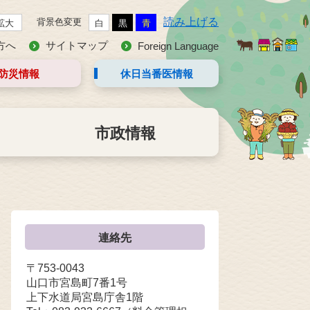
読み上げる
背景色変更
拡大
白
黒
青
方へ
サイトマップ
Foreign Language
防災情報
休日当番医
情報
市政情報
連絡先
〒753-0043
山口市宮島町7番1号
上下水道局宮島庁舎1階