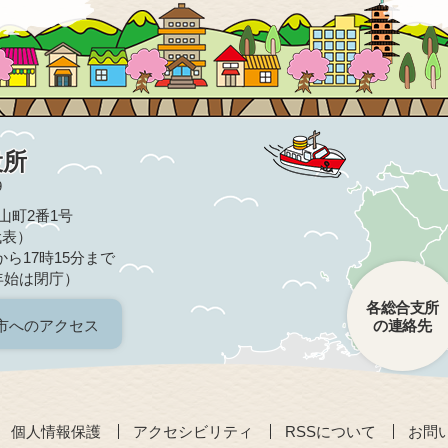
役所
9
亀山町2番1号
（代表）
ら17時15分まで
年始は閉庁）
各総合支所
市へのアクセス
の連絡先
個人情報保護
アクセシビリティ
RSSについて
お問