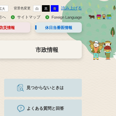
読み上げる
背景色変更
拡大
白
黒
青
方へ
サイトマップ
Foreign Language
防災情報
休日当番医
情報
市政情報
見つからないときは
よくある質問と回答