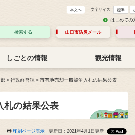
文字サイズ
本文へ
標準
はじめての
検索する
山口市防災
メール
しごとの情報
観光情報
務部
>
行政経営課
>
市有地売却一般競争入札の結果公表
入札の結果公表
印刷ページ表示
更新日：2021年4月1日更新