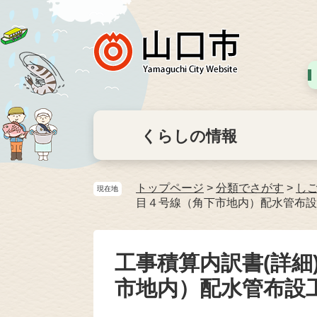
くらしの情報
トップページ
>
分類でさがす
>
し
現在地
目４号線（角下市地内）配水管布設
工事積算内訳書(詳細
市地内）配水管布設