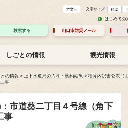
文字サイズ
本文へ
標準
はじめての
検索する
山口市防災
メール
しごとの情報
観光情報
ごとの情報
>
上下水道局の入札・契約結果
>
積算内訳書公表（
工事
)：市道葵二丁目４号線（角下
工事