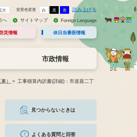
読み上げる
背景色変更
拡大
白
黒
青
方へ
サイトマップ
Foreign Language
防災情報
休日当番医
情報
市政情報
工事）
工事積算内訳書(詳細)：市道葵二丁
見つからないときは
よくある質問と回答