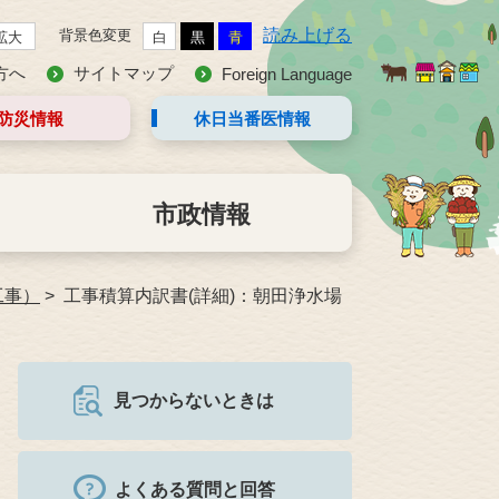
読み上げる
背景色変更
拡大
白
黒
青
方へ
サイトマップ
Foreign Language
防災情報
休日当番医
情報
市政情報
工事）
工事積算内訳書(詳細)：朝田浄水場
見つからないときは
よくある質問と回答