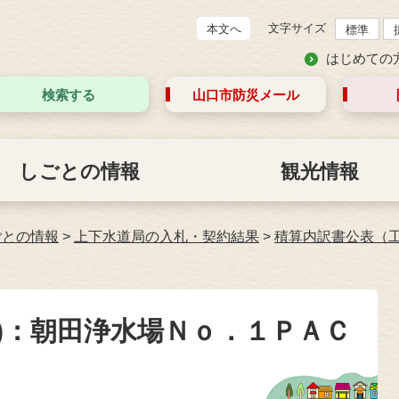
文字サイズ
本文へ
標準
はじめての
検索する
山口市防災
メール
しごとの情報
観光情報
ごとの情報
>
上下水道局の入札・契約結果
>
積算内訳書公表（
)：朝田浄水場Ｎｏ．１ＰＡＣ