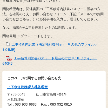
事積算内訳書(詳細)を掲載しています。
閲覧希望者は、関連書類の「工事積算内訳書パスワード照会の方
法」を確認のうえ、お問い合わせフォーム（下記「メールでのお問
い合わせはこちら」）に必要事項を入力し、送信してください。
なお、掲載から1年を経過したものは削除します。
関連書類 ※ダウンロードします。
工事積算内訳書（法定福利費明示） [その他のファイル／
1.04MB]
工事積算内訳書パスワード照会の方法 [PDFファイル／
640KB]
このページに関するお問い合わせ先
上下水道総務課入札監理室
〒753-0043
山口市宮島町7番1号
入札監理室
Tel：083-933-6663
Fax：083-932-0810