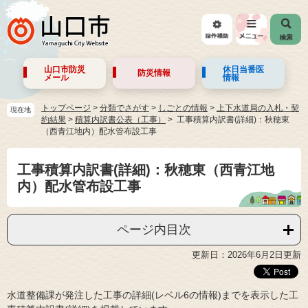
山口市防災
休日当番医
防災情報
メール
情報
トップページ
>
分類でさがす
>
しごとの情報
>
上下水道局の入札・契
現在地
約結果
>
積算内訳書公表（工事）
工事積算内訳書(詳細)：秋穂東
（西青江地内）配水管布設工事
工事積算内訳書(詳細)：秋穂東（西青江地
内）配水管布設工事
ページ内目次
更新日：2026年6月2日更新
水道整備課が発注した工事の詳細(レベル6の情報)までを表示した工