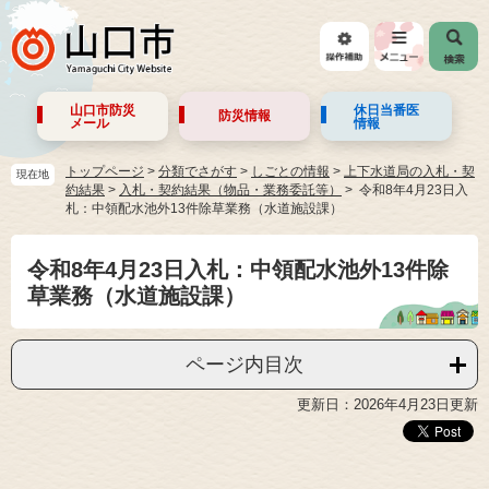
山口市防災
休日当番医
防災情報
メール
情報
トップページ
>
分類でさがす
>
しごとの情報
>
上下水道局の入札・契
現在地
約結果
>
入札・契約結果（物品・業務委託等）
令和8年4月23日入
札：中領配水池外13件除草業務（水道施設課）
令和8年4月23日入札：中領配水池外13件除
草業務（水道施設課）
ページ内目次
更新日：2026年4月23日更新