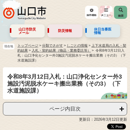
山口市防災
休日当番医
防災情報
メール
情報
トップページ
>
分類でさがす
>
しごとの情報
>
上下水道局の入札・契
現在地
約結果
>
入札・契約結果（物品・業務委託等）
令和8年3月12日入
札：山口浄化センター外3施設汚泥脱水ケーキ搬出業務（その3）（下
水道施設課）
令和8年3月12日入札：山口浄化センター外3
施設汚泥脱水ケーキ搬出業務（その3）（下
水道施設課）
ページ内目次
更新日：2026年3月12日更新