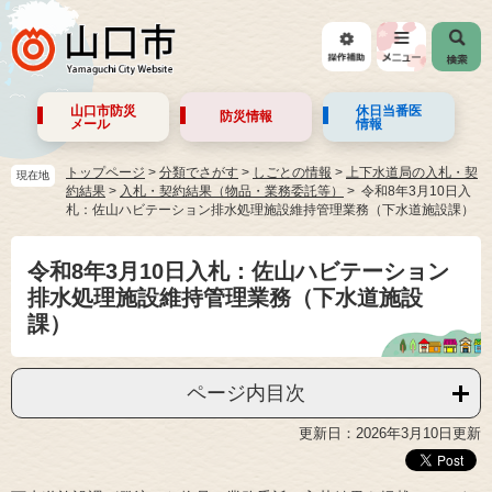
山口市防災
休日当番医
防災情報
メール
情報
トップページ
>
分類でさがす
>
しごとの情報
>
上下水道局の入札・契
現在地
約結果
>
入札・契約結果（物品・業務委託等）
令和8年3月10日入
札：佐山ハビテーション排水処理施設維持管理業務（下水道施設課）
令和8年3月10日入札：佐山ハビテーション
排水処理施設維持管理業務（下水道施設
課）
ページ内目次
更新日：2026年3月10日更新