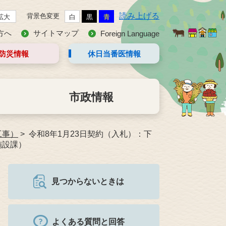
読み上げる
背景色変更
拡大
白
黒
青
方へ
サイトマップ
Foreign Language
防災情報
休日当番医
情報
市政情報
工事）
令和8年1月23日契約（入札）：下
施設課）
見つからないときは
よくある質問と回答