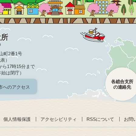
役所
9
亀山町2番1号
（代表）
ら17時15分まで
年始は閉庁）
各総合支所
市へのアクセス
の連絡先
個人情報保護
アクセシビリティ
RSSについて
お問