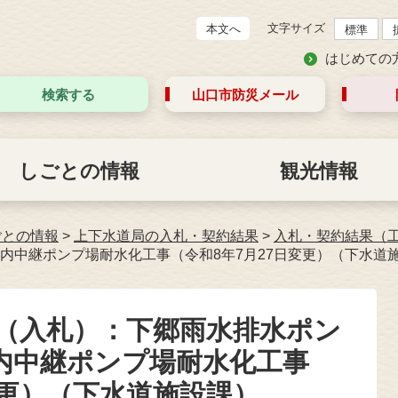
文字サイズ
本文へ
標準
はじめての
検索する
山口市防災
メール
しごとの情報
観光情報
ごとの情報
>
上下水道局の入札・契約結果
>
入札・契約結果（
内中継ポンプ場耐水化工事（令和8年7月27日変更）（下水道
約（入札）：下郷雨水排水ポン
内中継ポンプ場耐水化工事
変更）（下水道施設課）