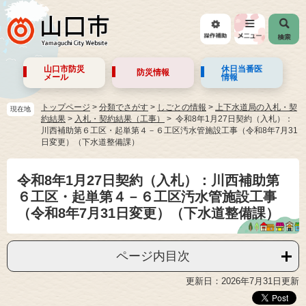
山口市防災
休日当番医
防災情報
メール
情報
トップページ
>
分類でさがす
>
しごとの情報
>
上下水道局の入札・契
現在地
約結果
>
入札・契約結果（工事）
令和8年1月27日契約（入札）：
川西補助第６工区・起単第４－６工区汚水管施設工事（令和8年7月31
日変更）（下水道整備課）
令和8年1月27日契約（入札）：川西補助第
６工区・起単第４－６工区汚水管施設工事
（令和8年7月31日変更）（下水道整備課）
ページ内目次
更新日：2026年7月31日更新