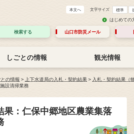
文字サイズ
本文へ
標準
はじめての
検索する
山口市防災
メール
しごとの情報
観光情報
ごとの情報
>
上下水道局の入札・契約結果
>
入札・契約結果（
施設清掃業務
結果：仁保中郷地区農業集落
務