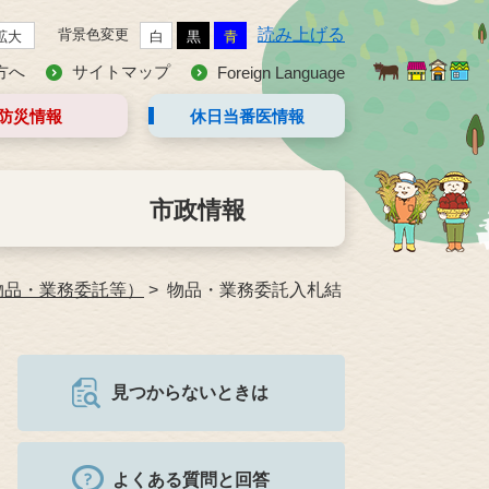
読み上げる
背景色変更
拡大
白
黒
青
方へ
サイトマップ
Foreign Language
防災情報
休日当番医
情報
市政情報
物品・業務委託等）
物品・業務委託入札結
見つからないときは
よくある質問と回答