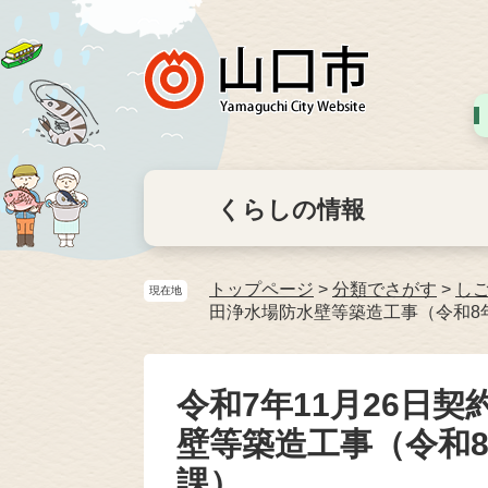
くらしの情報
トップページ
>
分類でさがす
>
し
現在地
田浄水場防水壁等築造工事（令和8
令和7年11月26日
壁等築造工事（令和8
課）