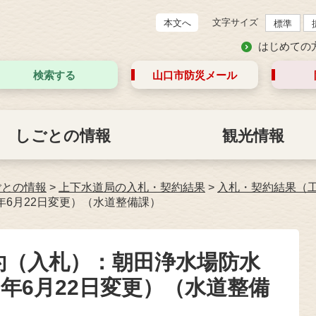
文字サイズ
本文へ
標準
はじめての
検索する
山口市防災
メール
しごとの情報
観光情報
ごとの情報
>
上下水道局の入札・契約結果
>
入札・契約結果（
年6月22日変更）（水道整備課）
契約（入札）：朝田浄水場防水
年6月22日変更）（水道整備