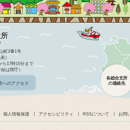
役所
9
亀山町2番1号
（代表）
ら17時15分まで
年始は閉庁）
各総合支所
市へのアクセス
の連絡先
個人情報保護
アクセシビリティ
RSSについて
お問