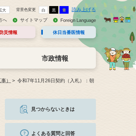
読み上げる
背景色変更
拡大
白
黒
青
方へ
サイトマップ
Foreign Language
防災情報
休日当番医
情報
市政情報
工事）
令和7年11月26日契約（入札）：朝
見つからないときは
よくある質問と回答