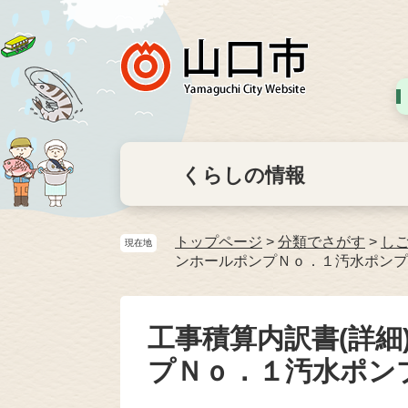
くらしの情報
トップページ
>
分類でさがす
>
し
現在地
ンホールポンプＮｏ．１汚水ポンプ
工事積算内訳書(詳細
プＮｏ．１汚水ポン