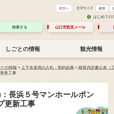
文字サイズ
本文へ
標準
はじめての
検索する
山口市防災
メール
しごとの情報
観光情報
ごとの情報
>
上下水道局の入札・契約結果
>
積算内訳書公表（
更新工事
)：長浜５号マンホールポン
プ更新工事