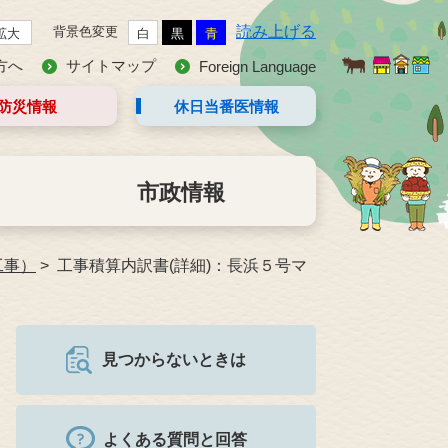
読み上げる
背景色変更
拡大
白
黒
青
方へ
サイトマップ
Foreign Language
防災情報
休日当番医
情報
市政情報
工事）
工事積算内訳書(詳細)：長浜５号マ
見つからないときは
よくある質問と回答