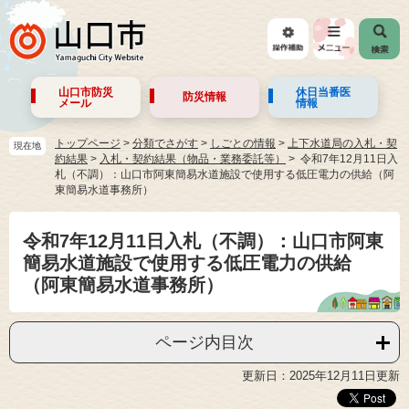
山口市防災
休日当番医
防災情報
メール
情報
トップページ
>
分類でさがす
>
しごとの情報
>
上下水道局の入札・契
現在地
約結果
>
入札・契約結果（物品・業務委託等）
令和7年12月11日入
札（不調）：山口市阿東簡易水道施設で使用する低圧電力の供給（阿
東簡易水道事務所）
令和7年12月11日入札（不調）：山口市阿東
簡易水道施設で使用する低圧電力の供給
（阿東簡易水道事務所）
ページ内目次
更新日：2025年12月11日更新