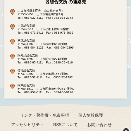
各総合支所 の連絡先
山口市役所本庁舎（山口総合支所）
〒753-8650 山口市亀山町2番1号
Tel：083-922-4111
Fax：083-934-2944
小郡総合支所
〒754-8511 山口市小郡下郷609番地1
Tel：083-973-2411
Fax：083-973-4892
秋穂総合支所
〒754-1192 山口市秋穂東6570番地
Tel：083-984-2121
Fax：083-984-5299
阿知須総合支所
〒754-1292 山口市阿知須2743番地
Tel：0836-65-4111
Fax：0836-65-4116
徳地総合支所
〒747-0292 山口市徳地堀1561番地1
Tel：0835-52-1111
Fax：0835-52-1782
阿東総合支所
〒759-1512 山口市阿東徳佐中3417番地2
Tel：083-956-0111
Fax：083-956-0126
リンク・著作権・免責事項
個人情報保護
アクセシビリティ
RSSについて
お問い合わせ