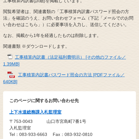
工事積算内訳書(詳細)を掲載しています。
閲覧希望者は、関連書類の「工事積算内訳書パスワード照会の方
法」を確認のうえ、お問い合わせフォーム（下記「メールでのお問
い合わせはこちら」）に必要事項を入力し、送信してください。
なお、掲載から1年を経過したものは削除します。
関連書類 ※ダウンロードします。
工事積算内訳書（法定福利費明示） [その他のファイル／
1.39MB]
工事積算内訳書パスワード照会の方法 [PDFファイル／
640KB]
このページに関するお問い合わせ先
上下水道総務課入札監理室
〒753-0043
山口市宮島町7番1号
入札監理室
Tel：083-933-6663
Fax：083-932-0810