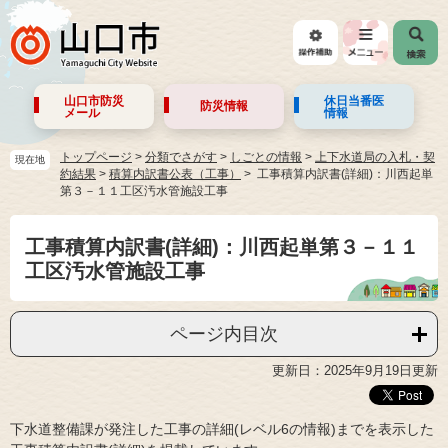
山口市防災
休日当番医
防災情報
メール
情報
トップページ
>
分類でさがす
>
しごとの情報
>
上下水道局の入札・契
現在地
約結果
>
積算内訳書公表（工事）
工事積算内訳書(詳細)：川西起単
第３－１１工区汚水管施設工事
工事積算内訳書(詳細)：川西起単第３－１１
工区汚水管施設工事
ページ内目次
更新日：2025年9月19日更新
下水道整備課が発注した工事の詳細(レベル6の情報)までを表示した