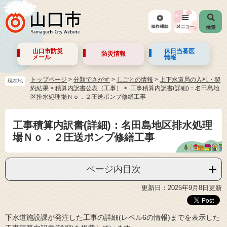
山口市防災
休日当番医
防災情報
メール
情報
トップページ
>
分類でさがす
>
しごとの情報
>
上下水道局の入札・契
現在地
約結果
>
積算内訳書公表（工事）
工事積算内訳書(詳細)：名田島地
区排水処理場Ｎｏ．２圧送ポンプ修繕工事
工事積算内訳書(詳細)：名田島地区排水処理
場Ｎｏ．２圧送ポンプ修繕工事
ページ内目次
更新日：2025年9月8日更新
下水道施設課が発注した工事の詳細(レベル6の情報)までを表示した