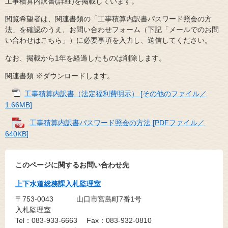
工事積算内訳書(詳細)を掲載しています。
閲覧希望者は、関連書類の「工事積算内訳書パスワード照会の方
法」を確認のうえ、お問い合わせフォーム（下記「メールでのお問
い合わせはこちら」）に必要事項を入力し、送信してください。
なお、掲載から1年を経過したものは削除します。
関連書類 ※ダウンロードします。
工事積算内訳書（法定福利費明示） [その他のファイル／
1.66MB]
工事積算内訳書パスワード照会の方法 [PDFファイル／
640KB]
このページに関するお問い合わせ先
上下水道総務課入札監理室
〒753-0043
山口市宮島町7番1号
入札監理室
Tel：083-933-6663
Fax：083-932-0810