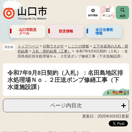
山口市防災
休日当番医
防災情報
メール
情報
トップページ
>
分類でさがす
>
しごとの情報
>
上下水道局の入札・契
現在地
約結果
>
入札・契約結果（工事）
令和7年9月8日契約（入札）：名
田島地区排水処理場Ｎｏ．２圧送ポンプ修繕工事（下水道施設課）
令和7年9月8日契約（入札）：名田島地区排
水処理場Ｎｏ．２圧送ポンプ修繕工事（下
水道施設課）
ページ内目次
更新日：2025年9月8日更新