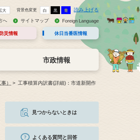
読み上げる
背景色変更
拡大
白
黒
青
方へ
サイトマップ
Foreign Language
防災情報
休日当番医
情報
市政情報
工事）
工事積算内訳書(詳細)：市道新開作
見つからないときは
よくある質問と回答