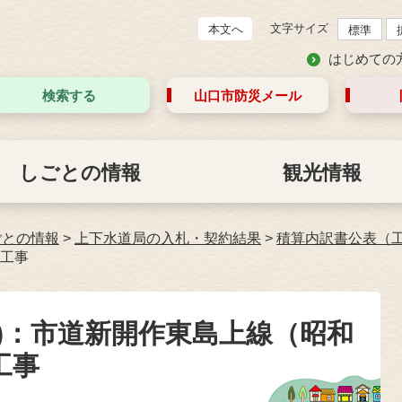
文字サイズ
本文へ
標準
はじめての
検索する
山口市防災
メール
しごとの情報
観光情報
ごとの情報
>
上下水道局の入札・契約結果
>
積算内訳書公表（
工事
)：市道新開作東島上線（昭和
工事