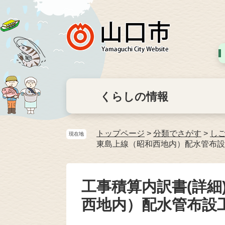
くらしの情報
トップページ
>
分類でさがす
>
し
現在地
東島上線（昭和西地内）配水管布設
工事積算内訳書(詳細
西地内）配水管布設