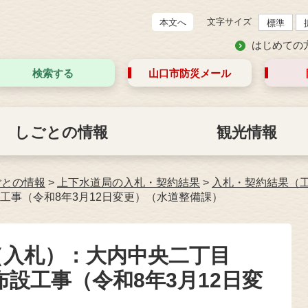
文字サイズ
本文へ
標準
はじめての
検索する
山口市防災
メール
しごとの情報
観光情報
ごとの情報
>
上下水道局の入札・契約結果
>
入札・契約結果（
工事（令和8年3月12日変更）（水道整備課）
（入札）：大内中央二丁目
設工事（令和8年3月12日変