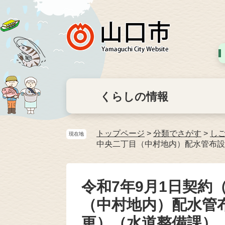
くらしの情報
トップページ
>
分類でさがす
>
し
現在地
中央二丁目（中村地内）配水管布設
令和7年9月1日契約
（中村地内）配水管布
更）（水道整備課）