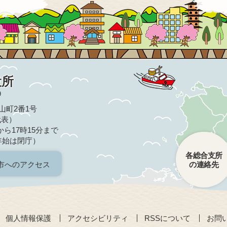
役所
9
亀山町2番1号
（代表）
ら17時15分まで
年始は閉庁）
各総合支所
市へのアクセス
の連絡先
個人情報保護
アクセシビリティ
RSSについて
お問