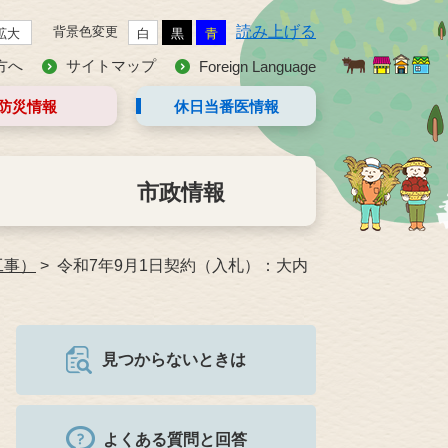
読み上げる
背景色変更
拡大
白
黒
青
方へ
サイトマップ
Foreign Language
防災情報
休日当番医
情報
市政情報
工事）
令和7年9月1日契約（入札）：大内
見つからないときは
よくある質問と回答