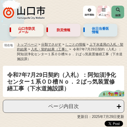
山口市防災
休日当番医
防災情報
メール
情報
トップページ
>
分類でさがす
>
しごとの情報
>
上下水道局の入札・契
現在地
約結果
>
入札・契約結果（工事）
令和7年7月29日契約（入札）：
阿知須浄化センター１系ＯＤ槽Ｎｏ．２ばっ気装置修繕工事（下水道
施設課）
令和7年7月29日契約（入札）：阿知須浄化
センター１系ＯＤ槽Ｎｏ．２ばっ気装置修
繕工事（下水道施設課）
ページ内目次
更新日：2025年7月29日更新