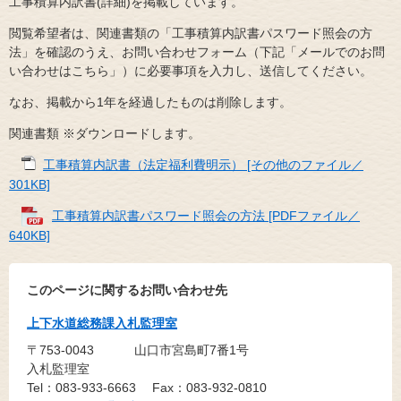
工事積算内訳書(詳細)を掲載しています。
閲覧希望者は、関連書類の「工事積算内訳書パスワード照会の方
法」を確認のうえ、お問い合わせフォーム（下記「メールでのお問
い合わせはこちら」）に必要事項を入力し、送信してください。
なお、掲載から1年を経過したものは削除します。
関連書類 ※ダウンロードします。
工事積算内訳書（法定福利費明示） [その他のファイル／
301KB]
工事積算内訳書パスワード照会の方法 [PDFファイル／
640KB]
このページに関するお問い合わせ先
上下水道総務課入札監理室
〒753-0043
山口市宮島町7番1号
入札監理室
Tel：083-933-6663
Fax：083-932-0810