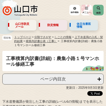
山口市防災
休日当番医
防災情報
メール
情報
トップページ
>
分類でさがす
>
しごとの情報
>
上下水道局の入札・契
現在地
約結果
>
積算内訳書公表（工事）
工事積算内訳書(詳細)：農集小路
１号マンホール修繕工事
工事積算内訳書(詳細)：農集小路１号マンホ
ール修繕工事
ページ内目次
更新日：2025年9月3日更新
下水道整備課が発注した工事の詳細(レベル6の情報)までを表示した