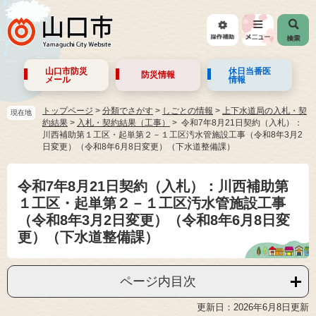
山口市防災
休日当番医
防災情報
メール
情報
トップページ
>
分類でさがす
>
しごとの情報
>
上下水道局の入札・契
現在地
約結果
>
入札・契約結果（工事）
令和7年8月21日契約（入札）：
川西補助第１工区・起単第２－１工区汚水管施設工事（令和8年3月2
日変更）（令和8年6月8日変更）（下水道整備課）
令和7年8月21日契約（入札）：川西補助第
１工区・起単第２－１工区汚水管施設工事
（令和8年3月2日変更）（令和8年6月8日変
更）（下水道整備課）
ページ内目次
更新日：2026年6月8日更新