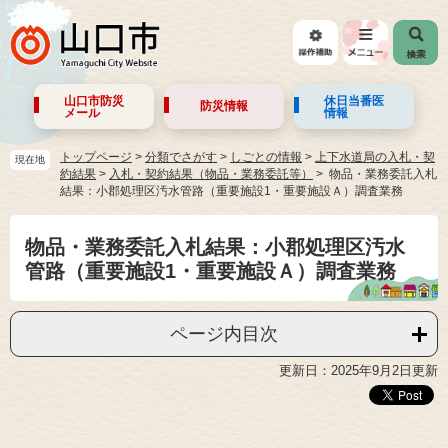
山口市防災
休日当番医
防災情報
メール
情報
トップページ
>
分類でさがす
>
しごとの情報
>
上下水道局の入札・契
現在地
約結果
>
入札・契約結果（物品・業務委託等）
物品・業務委託入札
結果：小郡処理区汚水管路（重要施設1・重要施設Ａ）調査業務
物品・業務委託入札結果：小郡処理区汚水
管路（重要施設1・重要施設Ａ）調査業務
ページ内目次
更新日：2025年9月2日更新