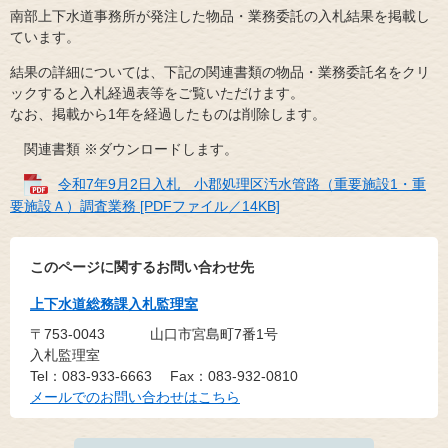
南部上下水道事務所が発注した物品・業務委託の入札結果を掲載し
ています。
結果の詳細については、下記の関連書類の物品・業務委託名をクリ
ックすると入札経過表等をご覧いただけます。
なお、掲載から1年を経過したものは削除します。
関連書類 ※ダウンロードします。
令和7年9月2日入札 小郡処理区汚水管路（重要施設1・重
要施設Ａ）調査業務 [PDFファイル／14KB]
このページに関するお問い合わせ先
上下水道総務課入札監理室
〒753-0043
山口市宮島町7番1号
入札監理室
Tel：083-933-6663
Fax：083-932-0810
メールでのお問い合わせはこちら