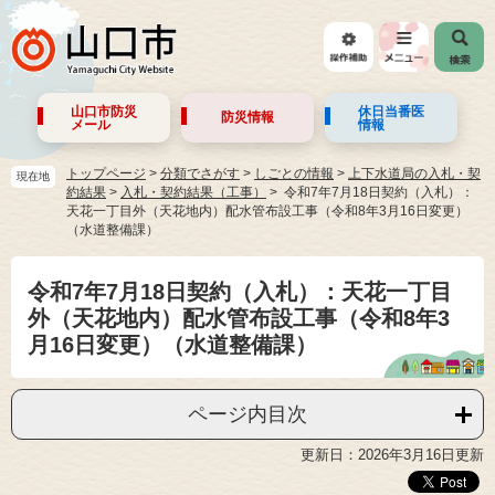
山口市防災
休日当番医
防災情報
メール
情報
トップページ
>
分類でさがす
>
しごとの情報
>
上下水道局の入札・契
現在地
約結果
>
入札・契約結果（工事）
令和7年7月18日契約（入札）：
天花一丁目外（天花地内）配水管布設工事（令和8年3月16日変更）
（水道整備課）
令和7年7月18日契約（入札）：天花一丁目
外（天花地内）配水管布設工事（令和8年3
月16日変更）（水道整備課）
ページ内目次
更新日：2026年3月16日更新