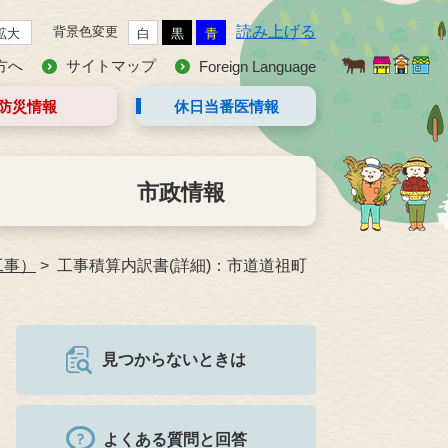
読み上げる
背景色変更
拡大
白
黒
青
方へ
サイトマップ
Foreign Language
防災情報
休日当番医
情報
市政情報
工事）
工事積算内訳書(詳細)：市道道祖町
見つからないときは
よくある質問と回答