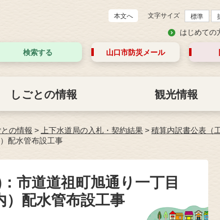
文字サイズ
本文へ
標準
はじめての
検索する
山口市防災
メール
しごとの情報
観光情報
ごとの情報
>
上下水道局の入札・契約結果
>
積算内訳書公表（
）配水管布設工事
)：市道道祖町旭通り一丁目
内）配水管布設工事