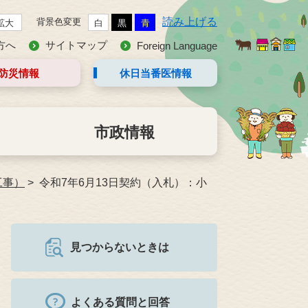
読み上げる
背景色変更
拡大
白
黒
青
方へ
サイトマップ
Foreign Language
防災情報
休日当番医
情報
市政情報
工事）
令和7年6月13日契約（入札）：小
見つからないときは
よくある質問と回答