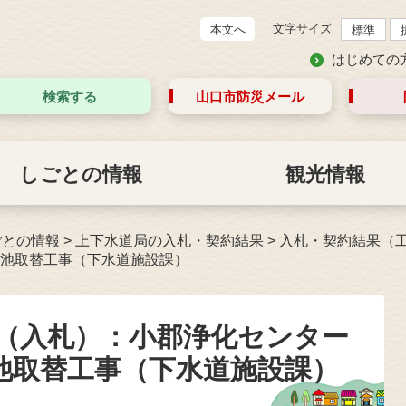
文字サイズ
本文へ
標準
はじめての
検索する
山口市防災
メール
しごとの情報
観光情報
ごとの情報
>
上下水道局の入札・契約結果
>
入札・契約結果（
池取替工事（下水道施設課）
約（入札）：小郡浄化センター
池取替工事（下水道施設課）