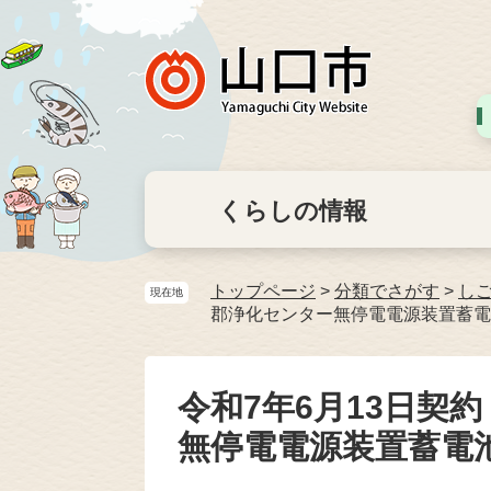
くらしの情報
トップページ
>
分類でさがす
>
し
現在地
郡浄化センター無停電電源装置蓄電
令和7年6月13日契
無停電電源装置蓄電