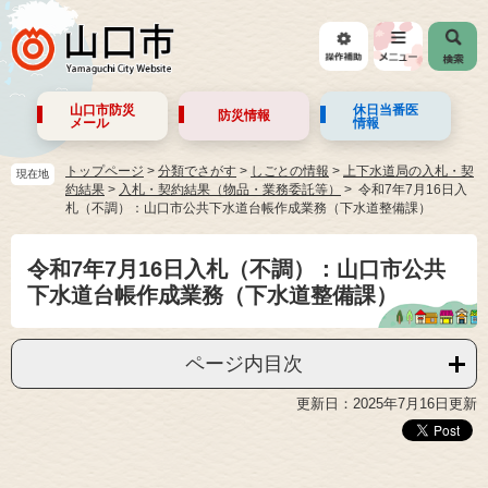
山口市防災
休日当番医
防災情報
メール
情報
トップページ
>
分類でさがす
>
しごとの情報
>
上下水道局の入札・契
現在地
約結果
>
入札・契約結果（物品・業務委託等）
令和7年7月16日入
札（不調）：山口市公共下水道台帳作成業務（下水道整備課）
令和7年7月16日入札（不調）：山口市公共
下水道台帳作成業務（下水道整備課）
ページ内目次
更新日：2025年7月16日更新