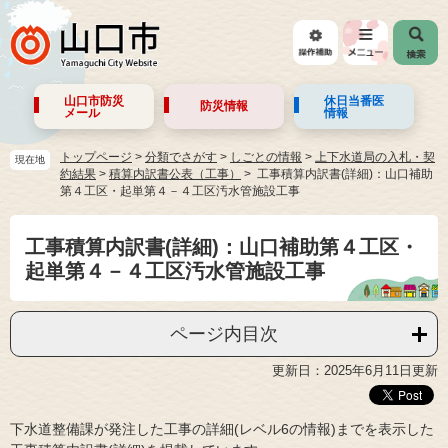
山口市防災
休日当番医
防災情報
メール
情報
トップページ
>
分類でさがす
>
しごとの情報
>
上下水道局の入札・契
現在地
約結果
>
積算内訳書公表（工事）
工事積算内訳書(詳細)：山口補助
第４工区・起単第４－４工区汚水管施設工事
工事積算内訳書(詳細)：山口補助第４工区・
起単第４－４工区汚水管施設工事
ページ内目次
更新日：2025年6月11日更新
下水道整備課が発注した工事の詳細(レベル6の情報)までを表示した