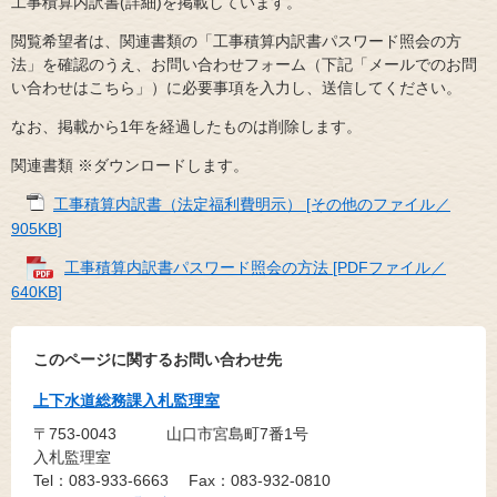
工事積算内訳書(詳細)を掲載しています。
閲覧希望者は、関連書類の「工事積算内訳書パスワード照会の方
法」を確認のうえ、お問い合わせフォーム（下記「メールでのお問
い合わせはこちら」）に必要事項を入力し、送信してください。
なお、掲載から1年を経過したものは削除します。
関連書類 ※ダウンロードします。
工事積算内訳書（法定福利費明示） [その他のファイル／
905KB]
工事積算内訳書パスワード照会の方法 [PDFファイル／
640KB]
このページに関するお問い合わせ先
上下水道総務課入札監理室
〒753-0043
山口市宮島町7番1号
入札監理室
Tel：083-933-6663
Fax：083-932-0810