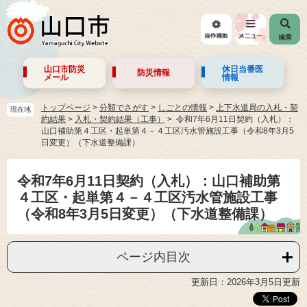
山口市防災
休日当番医
防災情報
メール
情報
トップページ
>
分類でさがす
>
しごとの情報
>
上下水道局の入札・契
現在地
約結果
>
入札・契約結果（工事）
令和7年6月11日契約（入札）：
山口補助第４工区・起単第４－４工区汚水管施設工事（令和8年3月5
日変更）（下水道整備課）
令和7年6月11日契約（入札）：山口補助第
４工区・起単第４－４工区汚水管施設工事
（令和8年3月5日変更）（下水道整備課）
ページ内目次
更新日：2026年3月5日更新