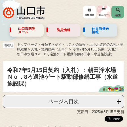
山口市防災
休日当番医
防災情報
メール
情報
トップページ
>
分類でさがす
>
しごとの情報
>
上下水道局の入札・契
現在地
約結果
>
入札・契約結果（工事）
令和7年5月15日契約（入札）：
朝田浄水場Ｎｏ．8ろ過池ゲート駆動部修繕工事（水道施設課）
令和7年5月15日契約（入札）：朝田浄水場
Ｎｏ．8ろ過池ゲート駆動部修繕工事（水道
施設課）
ページ内目次
更新日：2025年5月15日更新