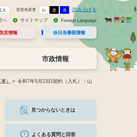
読み上げる
背景色変更
拡大
白
黒
青
方へ
サイトマップ
Foreign Language
防災情報
休日当番医
情報
市政情報
工事）
令和7年5月23日契約（入札）：山
見つからないときは
よくある質問と回答