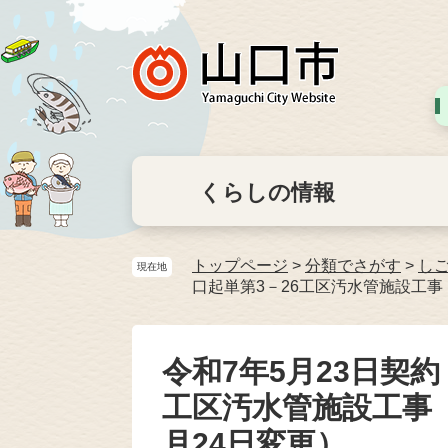
くらしの情報
トップページ
>
分類でさがす
>
し
現在地
口起単第3－26工区汚水管施設工事
令和7年5月23日契
工区汚水管施設工事
月24日変更）