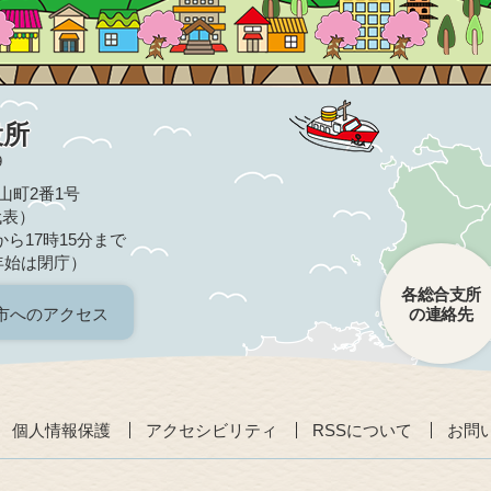
役所
9
亀山町2番1号
（代表）
ら17時15分まで
年始は閉庁）
各総合支所
市へのアクセス
の連絡先
個人情報保護
アクセシビリティ
RSSについて
お問