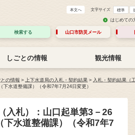
文字サイズ
本文へ
標準
はじめての
検索する
山口市防災
メール
しごとの情報
観光情報
ごとの情報
>
上下水道局の入札・契約結果
>
入札・契約結果（
（下水道整備課）（令和7年7月24日変更）
約（入札）：山口起単第3－26
（下水道整備課）（令和7年7