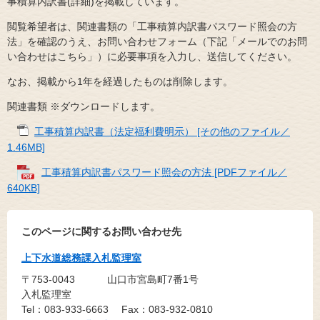
事積算内訳書(詳細)を掲載しています。
閲覧希望者は、関連書類の「工事積算内訳書パスワード照会の方
法」を確認のうえ、お問い合わせフォーム（下記「メールでのお問
い合わせはこちら」）に必要事項を入力し、送信してください。
なお、掲載から1年を経過したものは削除します。
関連書類 ※ダウンロードします。
工事積算内訳書（法定福利費明示） [その他のファイル／
1.46MB]
工事積算内訳書パスワード照会の方法 [PDFファイル／
640KB]
このページに関するお問い合わせ先
上下水道総務課入札監理室
〒753-0043
山口市宮島町7番1号
入札監理室
Tel：083-933-6663
Fax：083-932-0810