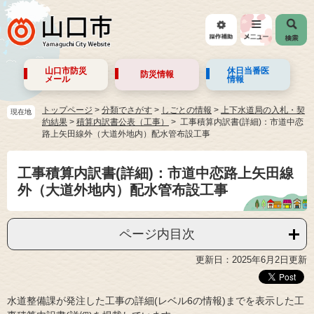
山口市防災
休日当番医
防災情報
メール
情報
トップページ
>
分類でさがす
>
しごとの情報
>
上下水道局の入札・契
現在地
約結果
>
積算内訳書公表（工事）
工事積算内訳書(詳細)：市道中恋
路上矢田線外（大道外地内）配水管布設工事
工事積算内訳書(詳細)：市道中恋路上矢田線
外（大道外地内）配水管布設工事
ページ内目次
更新日：2025年6月2日更新
水道整備課が発注した工事の詳細(レベル6の情報)までを表示した工